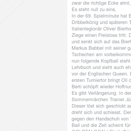
zwar die richtige Ecke ahnt,
Es steht null zu eins.
In der 69. Spielminute hat B
Dribbelkönig und späteren 
Italienlegionär Oliver Bierh
Ziege einen Freistoss tritt.
und senkt sich auf das Bie
Markus Babbel mit seiner g
Tschechen am vorbeikommen 
nun folgende Kopfball steht
Lehrbuch und sieht auch eh
vor der Englischen Queen. D
ersten Turniertor bringt Oli
Berti schöpft wieder Hoffn
Es gibt Verlängerung. In de
Sommermärchen Trainer Jür
Dieser löst sich geschickt
dreht sich und schiesst. Der
gegen den Handschuh von T
Ball und die Zeit scheint fü